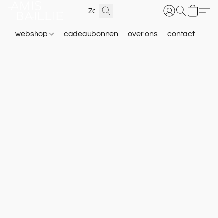
webshop
cadeaubonnen
over ons
contact