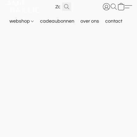
webshop
cadeaubonnen
over ons
contact