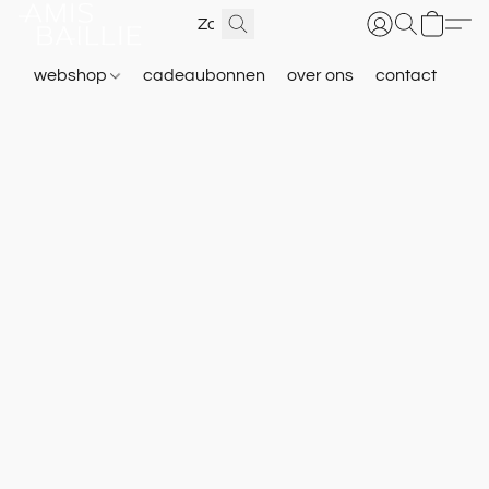
webshop
cadeaubonnen
over ons
contact