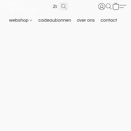
webshop
cadeaubonnen
over ons
contact