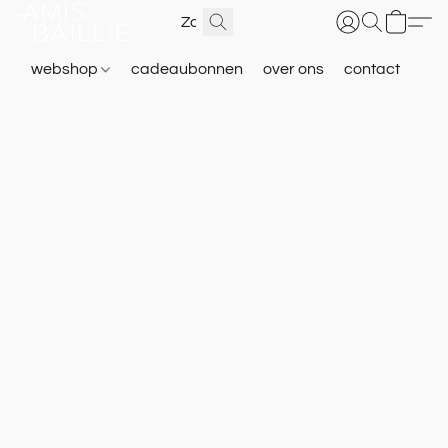
webshop
cadeaubonnen
over ons
contact