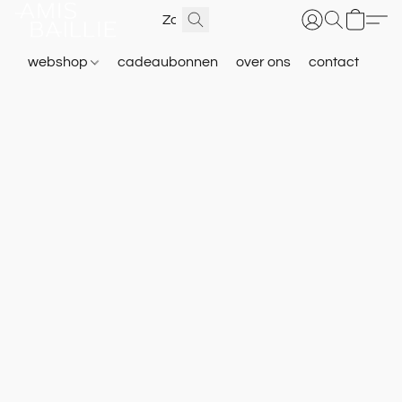
webshop
cadeaubonnen
over ons
contact