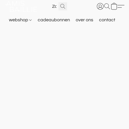
webshop
cadeaubonnen
over ons
contact