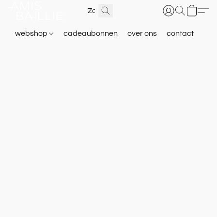
webshop
cadeaubonnen
over ons
contact