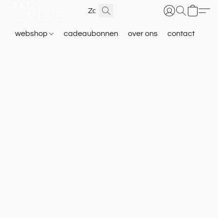
webshop
cadeaubonnen
over ons
contact