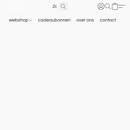
webshop
cadeaubonnen
over ons
contact