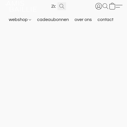
webshop
cadeaubonnen
over ons
contact