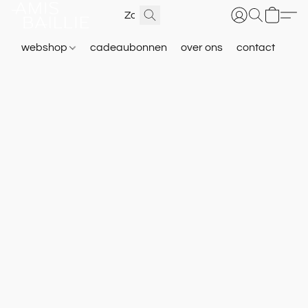
webshop
cadeaubonnen
over ons
contact