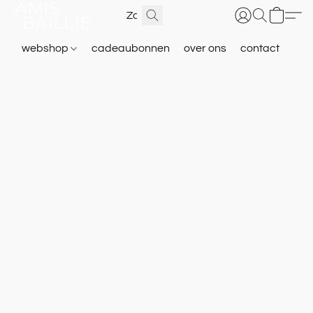
webshop
cadeaubonnen
over ons
contact