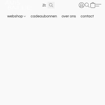
webshop
cadeaubonnen
over ons
contact