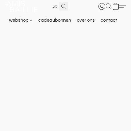
webshop
cadeaubonnen
over ons
contact