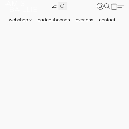
webshop
cadeaubonnen
over ons
contact