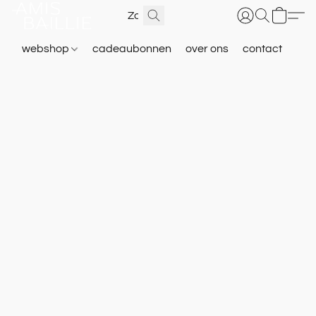
webshop
cadeaubonnen
over ons
contact