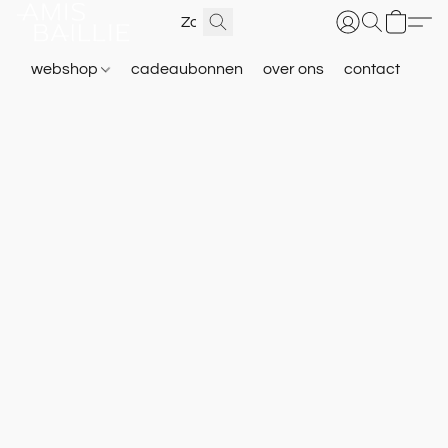
webshop
cadeaubonnen
over ons
contact