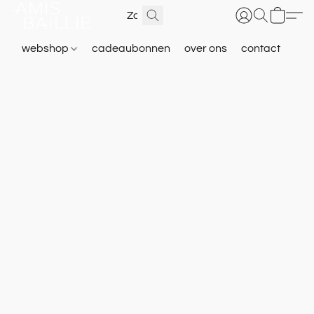
webshop
cadeaubonnen
over ons
contact