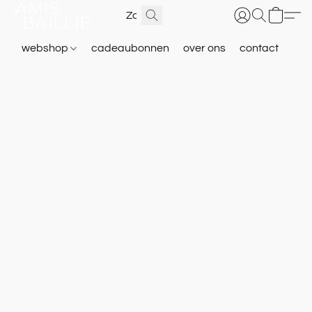
webshop
cadeaubonnen
over ons
contact