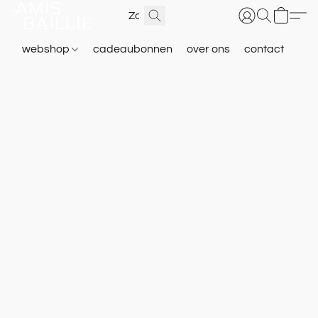
webshop
cadeaubonnen
over ons
contact