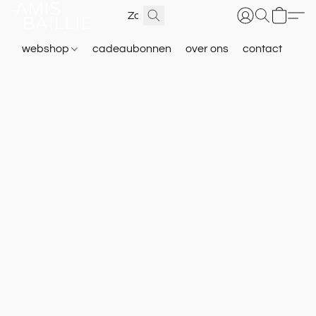
webshop
cadeaubonnen
over ons
contact