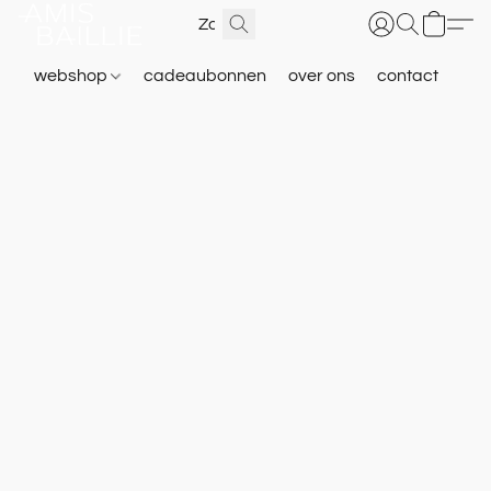
webshop
cadeaubonnen
over ons
contact