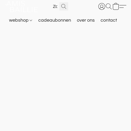
webshop
cadeaubonnen
over ons
contact