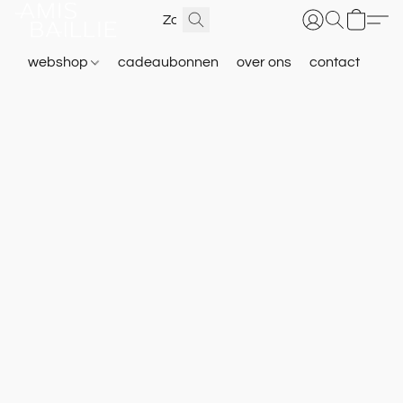
webshop
cadeaubonnen
over ons
contact