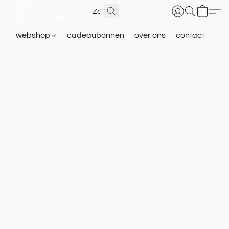
webshop
cadeaubonnen
over ons
contact