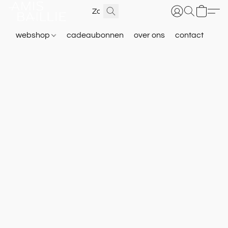
webshop
cadeaubonnen
over ons
contact