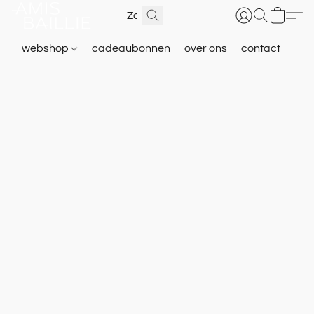
webshop
cadeaubonnen
over ons
contact