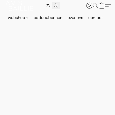
webshop
cadeaubonnen
over ons
contact