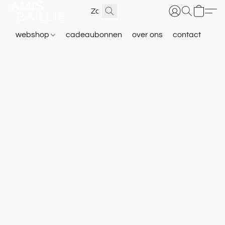
webshop
cadeaubonnen
over ons
contact