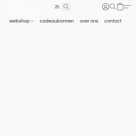
webshop
cadeaubonnen
over ons
contact