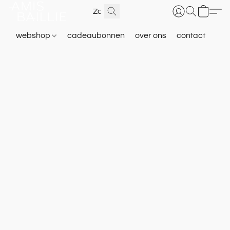
webshop
cadeaubonnen
over ons
contact