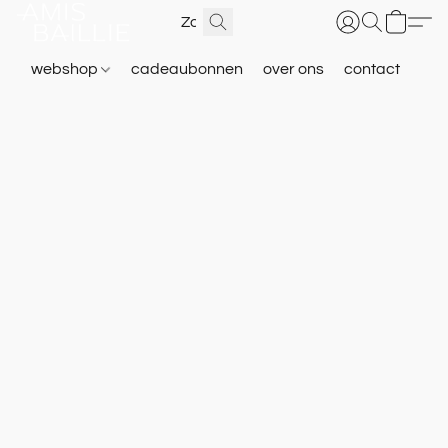
webshop
cadeaubonnen
over ons
contact