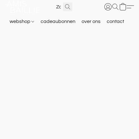
webshop
cadeaubonnen
over ons
contact