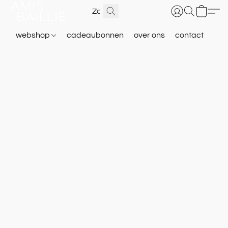
webshop
cadeaubonnen
over ons
contact