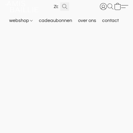
webshop
cadeaubonnen
over ons
contact