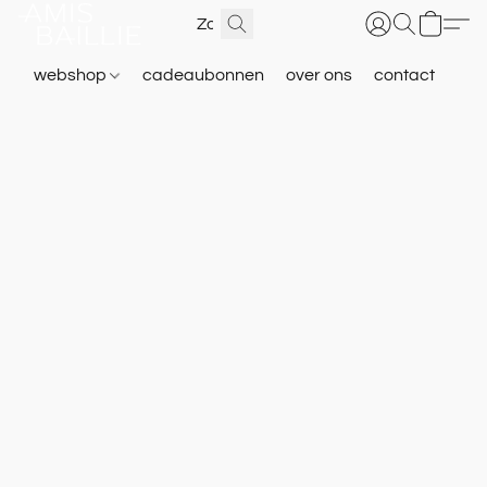
webshop
cadeaubonnen
over ons
contact